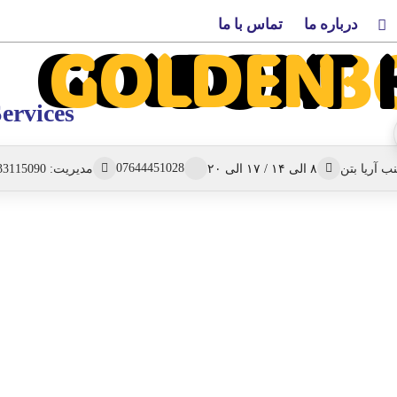
درباره ما
تماس با ما
GOLDEN
GOLDEN
BOAT 
B
ervices
07644451028
۸ الی ۱۴ / ۱۷ الی ۲۰
مدیریت: 09133115090