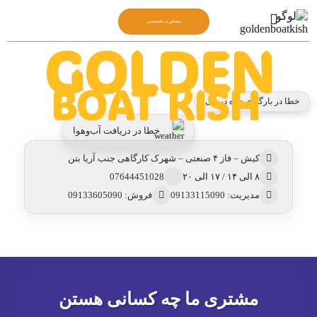
مشاوره تخصصی
GOLDEN
BOAT KISH
خطا در بارگیری داده دریایی
خطا در دریافت آب‌وهوا
کیش – فاز ۴ صنعتی – شهرک کارگاهی جنب آریا بتن
۸ الی ۱۴ / ۱۷ الی ۲۰
07644451028
مدیریت: 09133115090
فروش: 09133605090
مشتری ما چه کسانی هستن